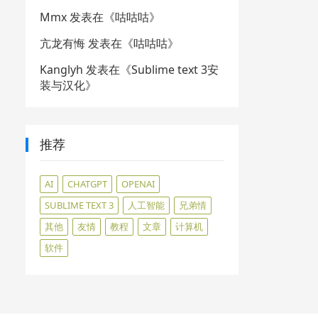
Mmx
发表在《
咕咕咕
》
亢龙有悔
发表在《
咕咕咕
》
Kanglyh
发表在《
Sublime text 3安
装与汉化
》
推荐
AI
CHATGPT
OPENAI
SUBLIME TEXT 3
人工智能
兄弟情
其他
友情
教程
文章
计算机
软件